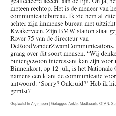
geaffecteerd accent aan de lijn. Oh ja, he
meteen rechtop. Het is de meneer van he
communicatiebureau. Ik zie hem al zitten
achter zijn immense bureau met uitzicht
Kwakerveen. Zijn BMW station staat ge
Rover 75 van de directeur van
DeRoodVanderZwamCommunications. Ik 
graag over dit soort mensen. “Wij denke
buitengewoon interessant kan zijn voor 
Binnenkort, op 12 juli, is het National
namens een klant de communicatie voor
antwoord: ‘Sorry? Onkruid?’ Heb ik hie
gemist?
Geplaatst in
Algemeen
|
Getagged
Ankie
,
Mediapark
,
OTAN
,
Sc