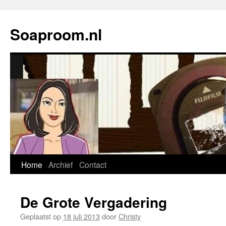
Soaproom.nl
Home
Archief
Contact
Spring
naar
De Grote Vergadering
inhoud
Geplaatst op
18 juli 2013
door
Christy