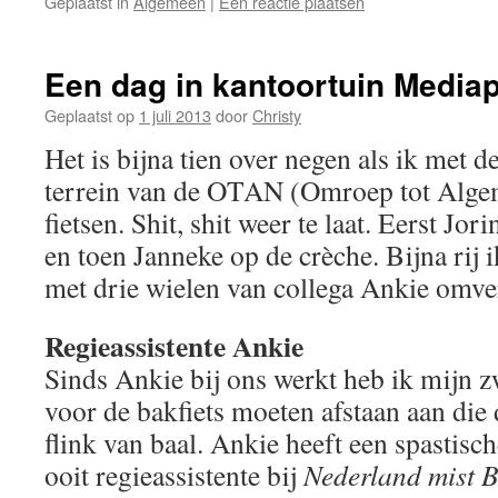
Geplaatst in
Algemeen
|
Een reactie plaatsen
Een dag in kantoortuin Media
Geplaatst op
1 juli 2013
door
Christy
Het is bijna tien over negen als ik met d
terrein van de OTAN (Omroep tot Alg
fietsen. Shit, shit weer te laat. Eerst Jor
en toen Janneke op de crèche. Bijna rij i
met drie wielen van collega Ankie omve
Regieassistente Ankie
Sinds Ankie bij ons werkt heb ik mijn z
voor de bakfiets moeten afstaan aan die 
flink van baal. Ankie heeft een spastis
ooit regieassistente bij
Nederland mist 