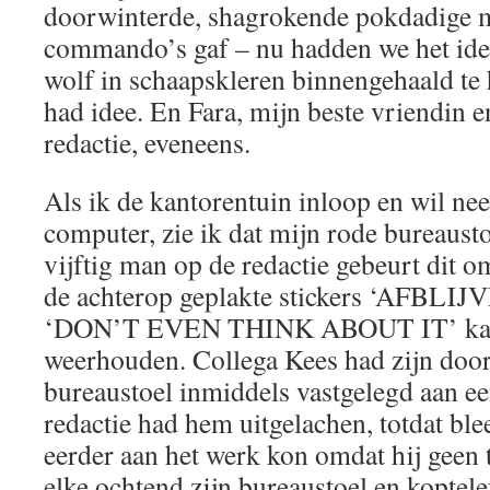
doorwinterde, shagrokende pokdadige m
commando’s gaf – nu hadden we het ide
wolf in schaapskleren binnengehaald te
had idee. En Fara, mijn beste vriendin e
redactie, eveneens.
Als ik de kantorentuin inloop en wil nee
computer, zie ik dat mijn rode bureaust
vijftig man op de redactie gebeurt dit o
de achterop geplakte stickers ‘AFBLI
‘DON’T EVEN THINK ABOUT IT’ kan c
weerhouden. Collega Kees had zijn door
bureaustoel inmiddels vastgelegd aan ee
redactie had hem uitgelachen, totdat ble
eerder aan het werk kon omdat hij geen 
elke ochtend zijn bureaustoel en koptel