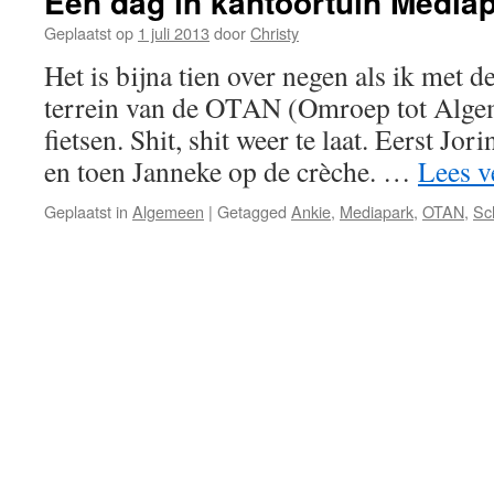
Een dag in kantoortuin Media
Geplaatst op
1 juli 2013
door
Christy
Het is bijna tien over negen als ik met d
terrein van de OTAN (Omroep tot Alg
fietsen. Shit, shit weer te laat. Eerst Jor
en toen Janneke op de crèche. …
Lees v
Geplaatst in
Algemeen
|
Getagged
Ankie
,
Mediapark
,
OTAN
,
Sc